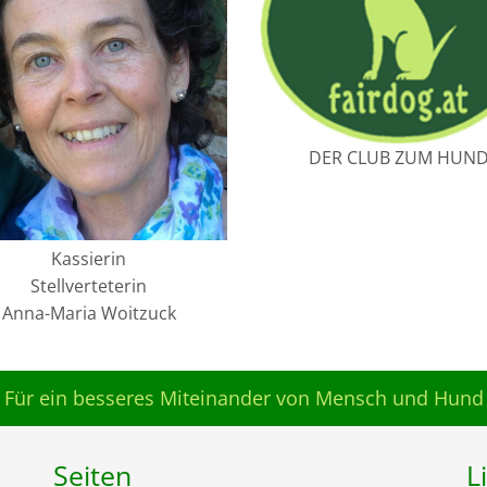
DER CLUB ZUM HUN
Kassierin
Stellverteterin
Anna-Maria Woitzuck
Für ein besseres Miteinander von Mensch und Hund
Seiten
L